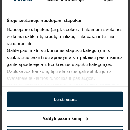
Pagaminta Lietuvoje,
UAB LINAS LT
,
S. Kerbedžio st. 23,
Panevėžys, 35113
MADE IN EUROPE
Šioje svetainėje naudojami slapukai
Naudojame slapukus (angl. cookies) tinkamam svetainės
veikimui užtikrinti, srautų analizei, rinkodarai ir turiniui
suasmeninti.
Galite pasirinkti, su kuriomis slapukų kategorijomis
sutikti. Susipažinti su aprašymais ir pakeisti pasirinkimus
galite spustelėję ant konkrečios slapukų kategorijos.
Užblokavus kai kurių tipų slapukus gali sutrikti jums
svetainėje teikiamos funkcijos ir paslaugos.
Daugiau informacijos rasite mūsų
privatumo politikoje
.
Leisti visus
SAVYBĖS
Valdyti pasirinkimą
Sku
Artikulas
501739_0_395|2
501739