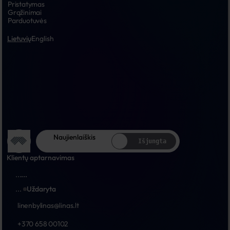
Pristatymas
Grąžinimai
Parduotuvės
Lietuvių
English
Naujienlaiškis
Išjungta
Klientų aptarnavimas
...
...
...
Uždaryta
linenbylinas@linas.lt
+370 658 00102