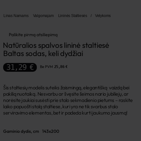
Linas Namams
Valgomajam
Lininės Staltiesės
/
Velykoms
Palikite pirmą atsiliepimą
Natūralios spalvos lininė staltiesė 
Baltas sodas, keli dydžiai
31,29 €
Be PVM
25,86 €
Šis staltiesių modelis suteiks žaismingą, elegantišką vaizdą bei
pakilią nuotaiką. Nesvarbu ar švęsite šeimos nario jubiliejų, ar
norėsite jaukiai susėsti prie stalo sekmadienio pietums – raskite
laiko papuošti stalą staltiese, kuri yra ne tik svarbus stalo
serviravimo elementas, bet ir padeda kurti jaukumo jausmą!
Gaminio dydis, cm
143x200