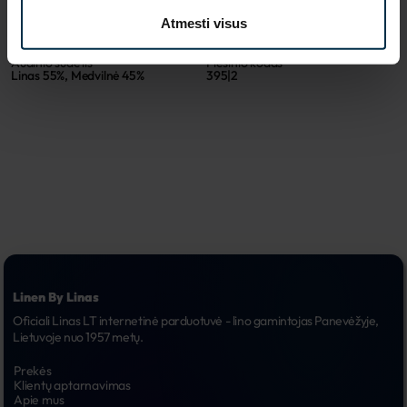
Spalva
Gaminio dydis, cm
Atmesti visus
Marga
143x200
Audinio sudėtis
Piešinio kodas
Linas 55%, Medvilnė 45%
395|2
Linen By Linas
Oficiali Linas LT internetinė parduotuvė - lino gamintojas Panevėžyje, 
Lietuvoje nuo 1957 metų.
Prekės
Klientų aptarnavimas
Apie mus