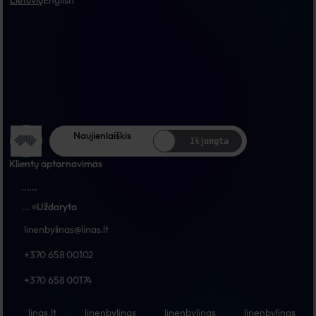
Lietuvių
English
Naujienlaiškis
Išjungta
Klientų aptarnavimas
...
...
...
Uždaryta
linenbylinas@linas.lt
+370 658 00102
+370 658 00174
linas.lt
linenbylinas
linenbylinas
linenbylinas