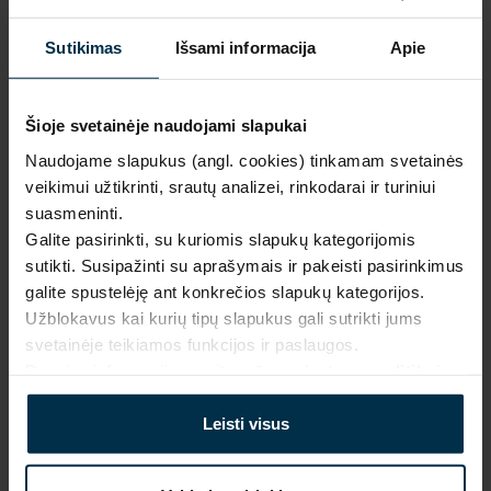
Mūsų 
unikalūs 
1.
Sutikimas
Išsami informacija
Apie
dizainai
Pagaminta 
naudojant 
Šioje svetainėje naudojami slapukai
2.
saulės 
Prabanga ir kokybė gamintojo 
kaina
Naudojame slapukus (angl. cookies) tinkamam svetainės
energiją
veikimui užtikrinti, srautų analizei, rinkodarai ir turiniui
Inovatyvūs 
suasmeninti.
Išskirtinio dizaino, 
gamybos 
Galite pasirinkti, su kuriomis slapukų kategorijomis
3.
aukščiausios kokybės lino 
sprendimai
sutikti. Susipažinti su aprašymais ir pakeisti pasirinkimus
tekstilės gaminiai be jokių 
galite spustelėję ant konkrečios slapukų kategorijos.
tarpininkų mokesčių.
Firminė ir 
Užblokavus kai kurių tipų slapukus gali sutrikti jums
internetinė 
4.
svetainėje teikiamos funkcijos ir paslaugos.
parduotuvė
Daugiau informacijos rasite mūsų
privatumo politikoje
.
Daugiau apie mus
Produkcija 
tiesiai iš 
Leisti visus
5.
gamintojo
Nedidelės 