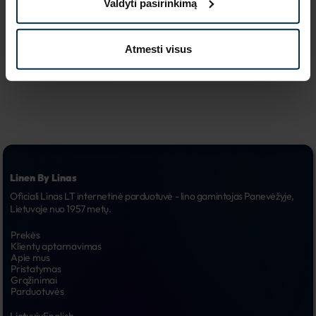
Valdyti pasirinkimą
reklaminės 
6.
kampanijos
Atmesti visus
Linen By Linas
Oficiali Linas LT internetinė parduotuvė - lino gamintojas Panevėžyje, 
Lietuvoje nuo 1957 metų.
Prekės
Klientų aptarnavimas
Apie mus
Pristatymas
Grąžinimai
Parduotuvės