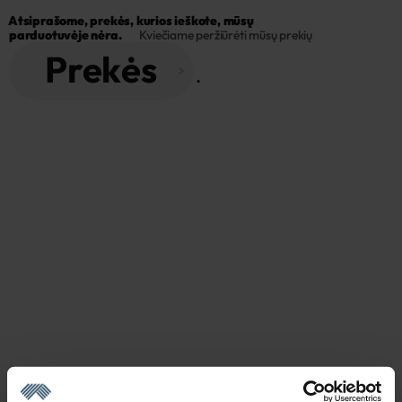
Atsiprašome, prekės, kurios ieškote, mūsų 
parduotuvėje nėra.
Kviečiame peržiūrėti mūsų prekių
Prekės
 . 