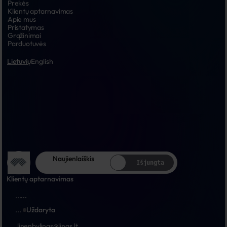
Prekės
Klientų aptarnavimas
Apie mus
Pristatymas
Grąžinimai
Parduotuvės
Lietuvių
English
Naujienlaiškis
Išjungta
Klientų aptarnavimas
...
...
...
Uždaryta
linenbylinas@linas.lt