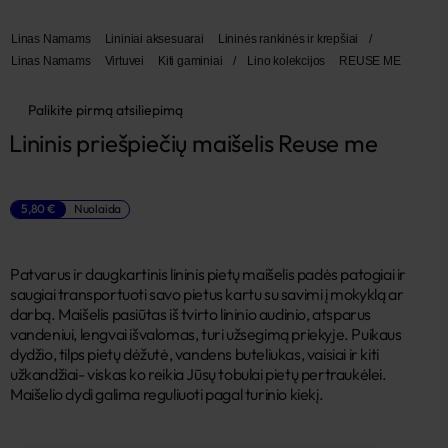
Linas Namams
Lininiai aksesuarai
Lininės rankinės ir krepšiai
/
Linas Namams
Virtuvei
Kiti gaminiai
/
Lino kolekcijos
REUSE ME
Palikite pirmą atsiliepimą
Lininis priešpiečių maišelis Reuse me
5,80 €
Nuolaida
Patvarus ir daugkartinis lininis pietų maišelis padės patogiai ir
saugiai transportuoti savo pietus kartu su savimi į mokyklą ar
darbą. Maišelis pasiūtas iš tvirto lininio audinio, atsparus
vandeniui, lengvai išvalomas, turi užsegimą priekyje. Puikaus
dydžio, tilps pietų dėžutė, vandens buteliukas, vaisiai ir kiti
užkandžiai- viskas ko reikia Jūsų tobulai pietų pertraukėlei.
Maišelio dydi galima reguliuoti pagal turinio kiekį.