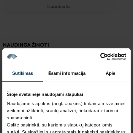
Išparduota
NAUDINGA ŽINOTI
Išparduota
Garantija - 2 metai
Žiūrėti garantiją
Sutikimas
Išsami informacija
Apie
Grąžinimas - 14 dienų
Žiūrėti grąžinimo politiką
Pagaminta Lietuvoje,
UAB LINAS LT
,
S. Kerbedžio st. 23,
Šioje svetainėje naudojami slapukai
Panevėžys, 35113
Naudojame slapukus (angl. cookies) tinkamam svetainės
MADE IN EUROPE
veikimui užtikrinti, srautų analizei, rinkodarai ir turiniui
suasmeninti.
Galite pasirinkti, su kuriomis slapukų kategorijomis
SAVYBĖS
sutikti. Susipažinti su aprašymais ir pakeisti pasirinkimus