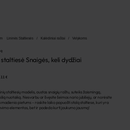
am
Lininės Staltiesės
/
Kalėdiniai raštai
/
Velykoms
mą
staltiesė Snaigės, keli dydžiai
,11 €
ninių staltiesių modelis, austas snaigių raštu, suteiks žaismingą,
lią nuotaiką. Nesvarbu ar švęsite šeimos nario jubiliejų, ar norėsite
ekmadienio pietums – raskite laiko papuošti stalą staltiese, kuri yra
ravimo elementas, bet ir padeda kurti jaukumo jausmą!