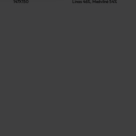
147X150
Linas 46%, Medvilnė 54%