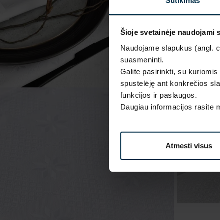
Sutikimas
Šioje svetainėje naudojami 
Naudojame slapukus (angl. coo
suasmeninti.
Galite pasirinkti, su kuriomis
spustelėję ant konkrečios sla
funkcijos ir paslaugos.
Daugiau informacijos rasite
Atmesti visus