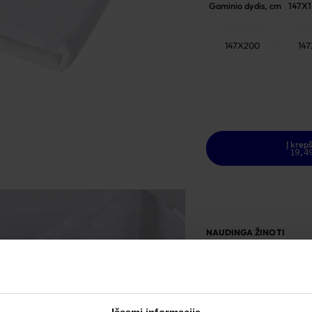
Gaminio dydis, cm
147X
147X200
14
Į krepš
19,4
NAUDINGA ŽINOTI
Yra sandėlyje
Garantija - 2 metai
Grąžinimas - 14 dienų