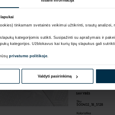
Išsami informacija
Pagaminta Lietuvoje,
MADE IN EUROPE
slapukai
kies) tinkamam svetainės veikimui užtikrinti, srautų analizei, rin
 slapukų kategorijomis sutikti. Susipažinti su aprašymais ir pakei
pukų kategorijos. Užblokavus kai kurių tipų slapukus gali sutrikt
 mūsų
privatumo politikoje
.
Valdyti pasirinkimą
SAVYBĖS
Sku
500402_18_5128
Koloristika