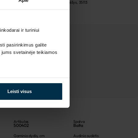
Apie
UAB LINAS LT
,
S. Kerbedžio st. 23, Panevėžys, 35113
kodarai ir turiniui
sti pasirinkimus galite
i jums svetainėje teikiamos
Leisti visus
Artikulas
Spalva
500402
Balta
Gaminio dydis, cm
Audinio sudėtis