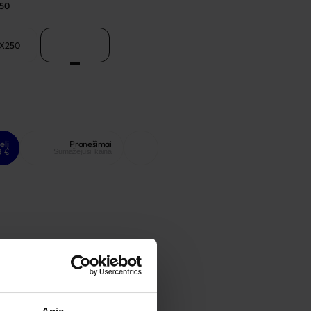
150
7X250
147X150
elį
Pranešimai
9 €
Sumažėjusi kaina
Žiūrėti garantiją
Žiūrėti grąžinimo politiką