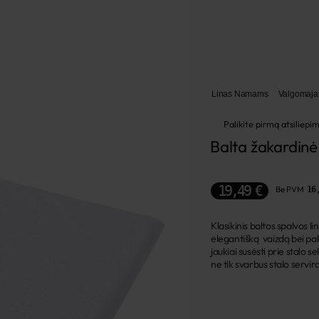
Linas Namams
Valgomaj
Palikite pirmą atsiliepi
Balta žakardinė 
19,49 €
Be PVM
16
Klasikinis baltos spalvos li
elegantišką vaizdą bei paki
jaukiai susėsti prie stalo s
ne tik svarbus stalo servi