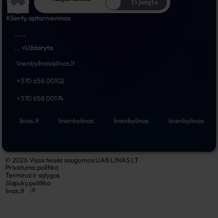
Išjungta
Klientų aptarnavimas
...
...
...
Uždaryta
linenbylinas@linas.lt
+370 658 00102
+370 658 00174
linas.lt
linenbylinas
linenbylinas
linenbylinas
© 2026 Visos teisės saugomos UAB LINAS LT
Privatumo politika
Terminai ir sąlygos
Slapukų politika
linas.lt