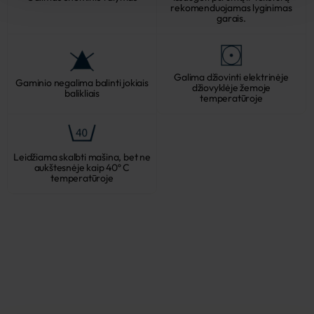
rekomenduojamas lyginimas
garais.
Galima džiovinti elektrinėje
Gaminio negalima balinti jokiais
džiovyklėje žemoje
balikliais
temperatūroje
Leidžiama skalbti mašina, bet ne
aukštesnėje kaip 40º C
temperatūroje