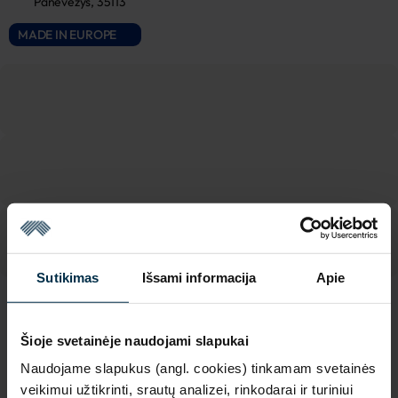
Panevėžys, 35113
MADE IN EUROPE
Sutikimas
Išsami informacija
Apie
SAVYBĖS
Šioje svetainėje naudojami slapukai
Sku
Spalva
Naudojame slapukus (angl. cookies) tinkamam svetainės
2110052_MM40-
Žalia
JET2_3030_7891
veikimui užtikrinti, srautų analizei, rinkodarai ir turiniui