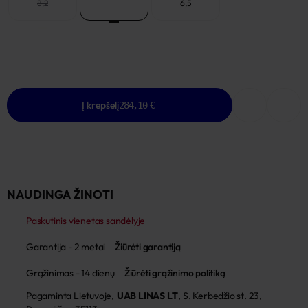
8,2
13,6
6,5
Į krepšelį
284,10 €
NAUDINGA ŽINOTI
Paskutinis vienetas sandėlyje
Garantija - 2 metai
Žiūrėti garantiją
Grąžinimas - 14 dienų
Žiūrėti grąžinimo politiką
Pagaminta Lietuvoje,
UAB LINAS LT
,
S. Kerbedžio st. 23,