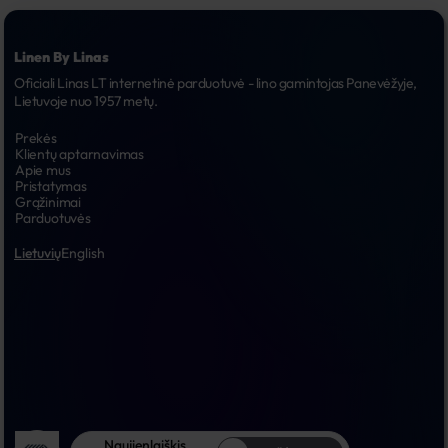
Linen By Linas
Oficiali Linas LT internetinė parduotuvė - lino gamintojas Panevėžyje, 
Lietuvoje nuo 1957 metų.
Prekės
Klientų aptarnavimas
Apie mus
Pristatymas
Grąžinimai
Parduotuvės
Lietuvių
English
Naujienlaiškis