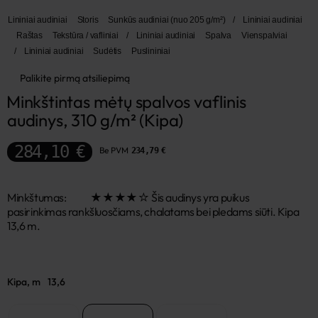
Lininiai audiniai
Storis
Sunkūs audiniai (nuo 205 g/m²)
/
Lininiai audiniai
Raštas
Tekstūra / vafliniai
/
Lininiai audiniai
Spalva
Vienspalviai
/
Lininiai audiniai
Sudėtis
Puslininiai
Palikite pirmą atsiliepimą
Minkštintas mėtų spalvos vaflinis 
audinys, 310 g/m² (Kipa)
284,10 €
Be PVM
234,79 €
Minkštumas: ★★★★☆ Šis audinys yra puikus
pasirinkimas rankšluosčiams, chalatams bei pledams siūti. Kipa
13,6 m.
Kipa, m
13,6