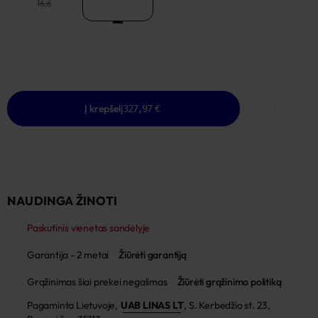
16,6
15,7
Į krepšelį
327,97 €
NAUDINGA ŽINOTI
Paskutinis vienetas sandėlyje
Garantija - 2 metai
Žiūrėti garantiją
Grąžinimas šiai prekei negalimas
Žiūrėti grąžinimo politiką
Pagaminta Lietuvoje,
UAB LINAS LT
,
S. Kerbedžio st. 23,