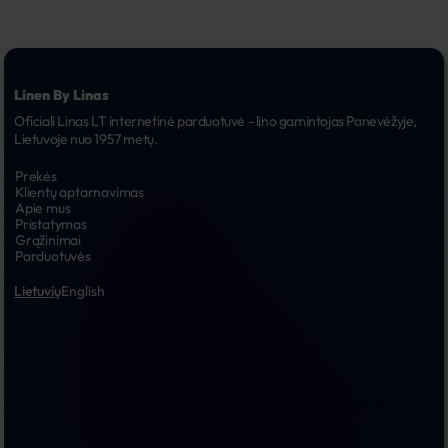
Linen By Linas
Oficiali Linas LT internetinė parduotuvė - lino gamintojas Panevėžyje, 
Lietuvoje nuo 1957 metų.
Prekės
Klientų aptarnavimas
Apie mus
Pristatymas
Grąžinimai
Parduotuvės
Lietuvių
English