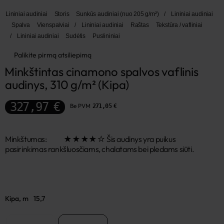
Lininiai audiniai
Storis
Sunkūs audiniai (nuo 205 g/m²)
/
Lininiai audiniai
Spalva
Vienspalviai
/
Lininiai audiniai
Raštas
Tekstūra / vafliniai
/
Lininiai audiniai
Sudėtis
Puslininiai
Palikite pirmą atsiliepimą
Minkštintas cinamono spalvos vaflinis 
audinys, 310 g/m² (Kipa)
327,97 €
Be PVM
271,05 €
Minkštumas: ★★★★☆ Šis audinys yra puikus
pasirinkimas rankšluosčiams, chalatams bei pledams siūti.
Kipa, m
15,7