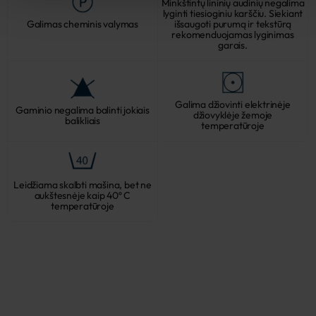
Minkštintų lininių audinių negalima
lyginti tiesioginiu karščiu. Siekiant
Galimas cheminis valymas
išsaugoti purumą ir tekstūrą
rekomenduojamas lyginimas
garais.
Galima džiovinti elektrinėje
Gaminio negalima balinti jokiais
džiovyklėje žemoje
balikliais
temperatūroje
Leidžiama skalbti mašina, bet ne
aukštesnėje kaip 40º C
temperatūroje