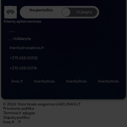
Naujienlaiškis
Išjungta
Klientų aptarnavimas
...
...
...
Uždaryta
linenbylinas@linas.lt
+370 658 00102
+370 658 00174
linas.lt
linenbylinas
linenbylinas
linenbylinas
© 2026 Visos teisės saugomos UAB LINAS LT
Privatumo politika
Terminai ir sąlygos
Slapukų politika
linas.lt