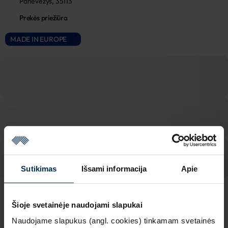
Panevėžys, 35113
Prekės priežiūra
MADE IN EUROPE
Sutikimas
Išsami informacija
Apie
SAVYBĖS
Šioje svetainėje naudojami slapukai
Naudojame slapukus (angl. cookies) tinkamam svetainės
Sku
Apdaila