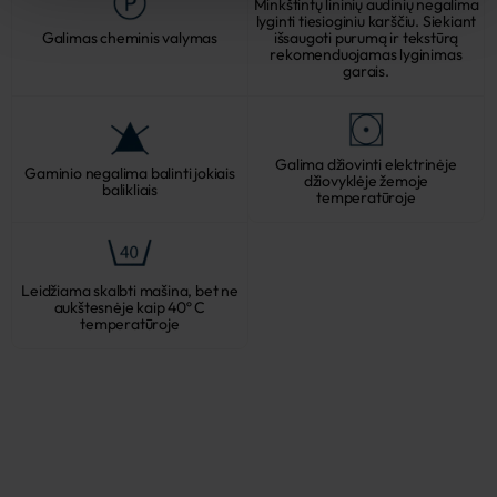
Minkštintų lininių audinių negalima
lyginti tiesioginiu karščiu. Siekiant
Galimas cheminis valymas
išsaugoti purumą ir tekstūrą
rekomenduojamas lyginimas
garais.
Galima džiovinti elektrinėje
Gaminio negalima balinti jokiais
džiovyklėje žemoje
balikliais
temperatūroje
Leidžiama skalbti mašina, bet ne
aukštesnėje kaip 40º C
temperatūroje