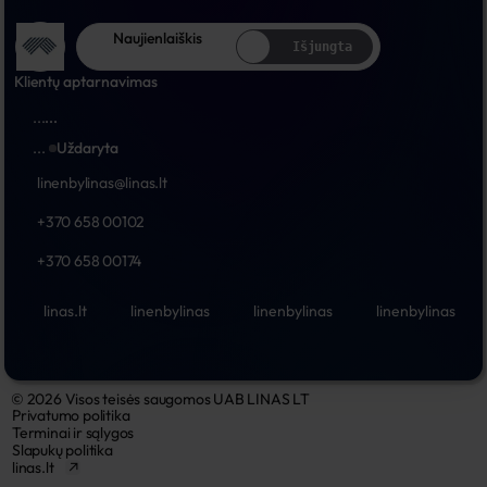
Naujienlaiškis
Išjungta
Klientų aptarnavimas
...
...
...
Uždaryta
linenbylinas@linas.lt
+370 658 00102
+370 658 00174
linas.lt
linenbylinas
linenbylinas
linenbylinas
© 2026 Visos teisės saugomos UAB LINAS LT
Privatumo politika
Terminai ir sąlygos
Slapukų politika
linas.lt