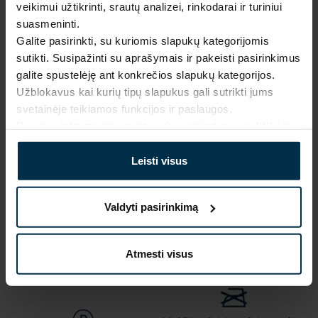
2110052_MM40-
Persikinė
veikimui užtikrinti, srautų analizei, rinkodarai ir turiniui
JET2_3031_7891
suasmeninti.
Artikulas
Koloristika
Galite pasirinkti, su kuriomis slapukų kategorijomis
2110052
3031
sutikti. Susipažinti su aprašymais ir pakeisti pasirinkimus
Audinio sudėtis
Apdaila
galite spustelėję ant konkrečios slapukų kategorijos.
Linas 48%, Medvilnė 52%
MM40-JET2
Užblokavus kai kurių tipų slapukus gali sutrikti jums
Minkštumas
Kipa, m
svetainėje teikiamos funkcijos ir paslaugos.
4/5
14,8
Daugiau informacijos rasite mūsų
privatumo politikoje
.
Audinio plotis, cm
110±10
Leisti visus
PRIEŽIŪRA
Valdyti pasirinkimą
Pastaba: tokio tipo apdailos audinį rekomenduojama skalbti didesniame 
kiekyje vandens. Po plovimo gali atsirasti šiek tiek dulkių ir birių lininių 
Atmesti visus
pluoštų.