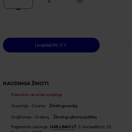
14,8
16
12,9
Į krepšelį
309,17 €
NAUDINGA ŽINOTI
Paskutinis vienetas sandėlyje
Garantija - 2 metai
Žiūrėti garantiją
Grąžinimas - 14 dienų
Žiūrėti grąžinimo politiką
Pagaminta Lietuvoje,
UAB LINAS LT
,
S. Kerbedžio st. 23,