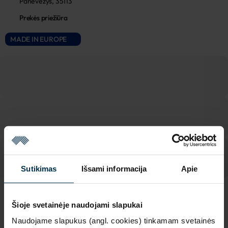
Panevėžys, 35113
Prekės priežiūra
MADE IN EUROPE
Sutikimas
Išsami informacija
Apie
SAVYBĖS
Šioje svetainėje naudojami slapukai
Naudojame slapukus (angl. cookies) tinkamam svetainės
Sku
Spalva