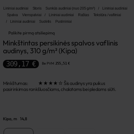
Lininiai audiniai
Storis
Sunkūs audiniai (nuo 205 g/m²)
/
Lininiai audiniai
Spalva
Vienspalviai
/
Lininiai audiniai
Raštas
Tekstūra / vafliniai
/
Lininiai audiniai
Sudėtis
Puslininiai
Palikite pirmą atsiliepimą
Minkštintas persikinės spalvos vaflinis 
audinys, 310 g/m² (Kipa)
309,17 €
Be PVM
255,51 €
Minkštumas: ★★★★☆ Šis audinys yra puikus
pasirinkimas rankšluosčiams, chalatams bei pledams siūti.
Kipa, m
14,8