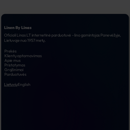
Linen By Linas
Oficiali Linas LT internetinė parduotuvė - lino gamintojas Panevėžyje, 
Lietuvoje nuo 1957 metų.
Prekės
Klientų aptarnavimas
Apie mus
Pristatymas
Grąžinimai
Parduotuvės
Lietuvių
English