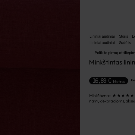
Lininiai audiniai
Storis
L
Lininiai audiniai
Sudėtis
Palikite pirmą atsiliepi
Minkštintas lini
16,89 €
B
Metras
Minkštumas: ★★★★★ Šis a
namų dekoracijoms, akses