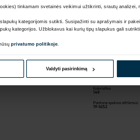
kies) tinkamam svetainės veikimui užtikrinti, srautų analizei, rin
 slapukų kategorijomis sutikti. Susipažinti su aprašymais ir pakei
pukų kategorijos. Užblokavus kai kurių tipų slapukus gali sutrikt
 mūsų
privatumo politikoje
.
SAVYBĖS
Valdyti pasirinkimą
Sku
1880002_HA90_149_0
Koloristika
149
Pantone spalvos atitikmuo
19-1652