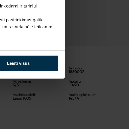
kodarai ir turiniui
sti pasirinkimus galite
i jums svetainėje teikiamos
Leisti visus
Spalva
Artikulas
Raudona
1880002
Minkštumas
Apdaila
5/5
HA90
Audinio sudėtis
Audinio plotis, cm
Linas 100%
145±4