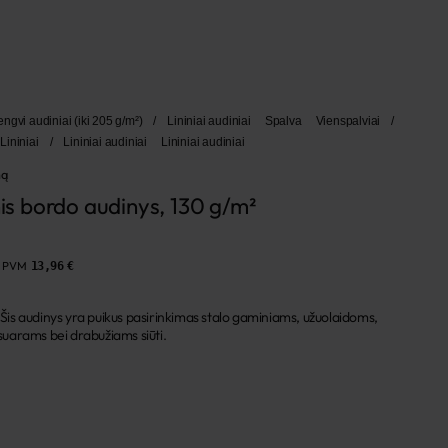
engvi audiniai (iki 205 g/m²)
/
Lininiai audiniai
Spalva
Vienspalviai
/
Lininiai
/
Lininiai audiniai
Lininiai audiniai
mą
nis bordo audinys, 130 g/m²
e PVM
13,96 €
udinys yra puikus pasirinkimas stalo gaminiams, užuolaidoms,
uarams bei drabužiams siūti.