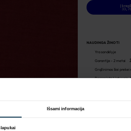
Į krepš
33,7
NAUDINGA ŽINOTI
Yra sandėlyje
Garantija - 2 metai
Grąžinimas šiai prekei
Pagaminta Lietuvoje,
Prekės priežiūra
MADE IN EUROPE
Išsami informacija
slapukai