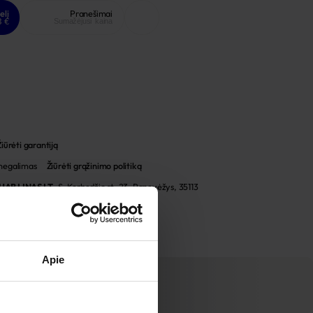
elį
Pranešimai
8 €
Sumažėjusi kaina
Žiūrėti garantiją
 negalimas
Žiūrėti grąžinimo politiką
UAB LINAS LT
,
S. Kerbedžio st. 23, Panevėžys, 35113
Apie