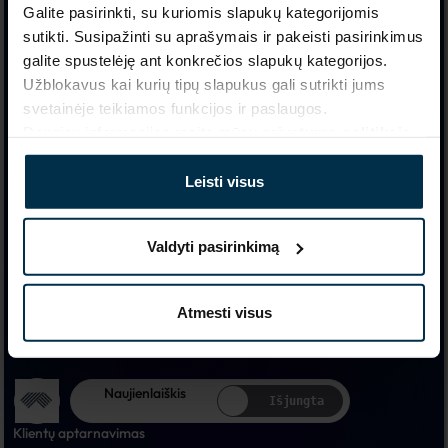
Linen By Linas
Galite pasirinkti, su kuriomis slapukų kategorijomis
Oficiali Linas LT internetinė parduotuvė - lino gamintojas Panevėžyje, 
sutikti. Susipažinti su aprašymais ir pakeisti pasirinkimus
Lietuvoje nuo 1957 metų.
galite spustelėję ant konkrečios slapukų kategorijos.
Užblokavus kai kurių tipų slapukus gali sutrikti jums
Prekės
Klientų aptarnavimas
svetainėje teikiamos funkcijos ir paslaugos.
Apie mus
Daugiau informacijos rasite mūsų
privatumo politikoje
.
Pristatymas
Grąžinimai
Parduotuvės
Leisti visus
Lietuvių
English
Valdyti pasirinkimą
Atmesti visus
Naujienlaiškis
Išjungta
Klientų aptarnavimas