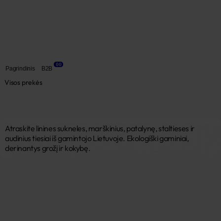
00
Pagrindinis
B2B
Visos prekės
Atraskite linines sukneles, marškinius, patalynę, staltieses ir 
audinius tiesiai iš gamintojo Lietuvoje. Ekologiški gaminiai, 
derinantys grožį ir kokybę. 