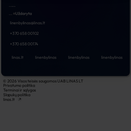
...
...
...
Uždaryta
linenbylinas@linas.lt
+370 658 00102
+370 658 00174
linas.lt
linenbylinas
linenbylinas
linenbylinas
© 2026 Visos teisės saugomos UAB LINAS LT
Privatumo politika
Terminai ir sąlygos
Slapukų politika
linas.lt