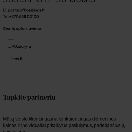
El. paštas
office@linas.lt
Tel.
+370 658 00100
Klientų aptarnavimas
...
...
...
Uždaryta
linas.lt
Tapkite partneriu
Mūsų verslo klientai gauna konkurencingas didmenines
kainas ir individualiai pritaikytus pasiūlymus, padedančius jų
verslui augti.