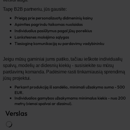
Tapę B2B partneriu, jūs gausite:
Prieigą prie personalizuotų didmeninių kainų
Apimties pagrindu taikomas nuolaidas
Individualius pasiūlymus pagal jūsų poreikius
Lankstesnes mokėjimo sąlygas
Tiesioginę komunikaciją su pardavimų vadybininku
Jeigu mūsų gaminiai jums patiko, tačiau ieškote individualių
spalvų, modelių ar didesnių kiekių - susisiekite su mūsų
pardavimų komanda. Padėsime rasti tinkamiausią sprendimą
jūsų projektui.
Perkant produkciją iš sandėlio, minimali užsakymo suma - 500 
EUR.
Individualios gamybos užsakymams minimalus kiekis - nuo 200 
metrų (vienai spalvai ar dizainui).
Verslas